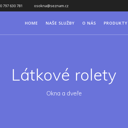
0 797 630 781
osokna@seznam.cz
HOME
NAŠE SLUŽBY
O NÁS
PRODUKTY
Látkové rolety
Okna a dveře